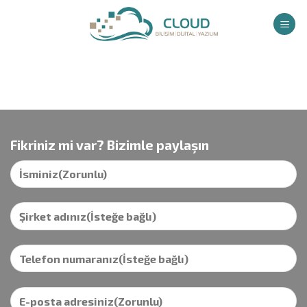
İçeriğe
atla
Fikriniz mi var? Bizimle paylaşın