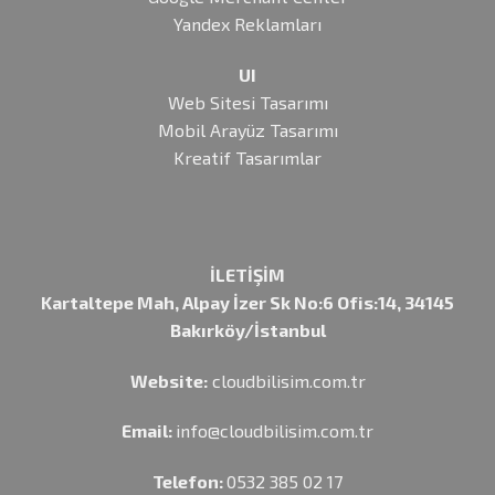
Yandex Reklamları
UI
Web Sitesi Tasarımı
Mobil Arayüz Tasarımı
Kreatif Tasarımlar
İLETİŞİM
Kartaltepe Mah, Alpay İzer Sk No:6 Ofis:14, 34145
Bakırköy/İstanbul
Website:
cloudbilisim.com.tr
Email:
info@cloudbilisim.com.tr
Telefon:
0532 385 02 17